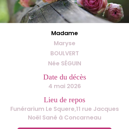
Madame
Maryse
BOULVERT
Née SÉGUIN
Date du décès
4 mai 2026
Lieu de repos
Funérarium Le Squere,11 rue Jacques
Noël Sané à Concarneau