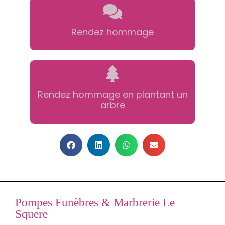
Rendez hommage
Rendez hommage en plantant un
arbre
Pompes Funèbres & Marbrerie Le
Squere