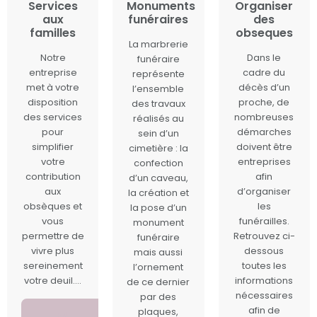
Services
Monuments
Organiser
aux
funéraires
des
familles
obseques
La marbrerie
Notre
Dans le
funéraire
entreprise
cadre du
représente
met à votre
décès d’un
l’ensemble
disposition
proche, de
des travaux
des services
nombreuses
réalisés au
pour
démarches
sein d’un
simplifier
doivent être
cimetière : la
votre
entreprises
confection
contribution
afin
d’un caveau,
aux
d’organiser
la création et
obsèques et
les
la pose d’un
vous
funérailles.
monument
permettre de
Retrouvez ci-
funéraire
vivre plus
dessous
mais aussi
sereinement
toutes les
l’ornement
votre deuil....
informations
de ce dernier
nécessaires
par des
afin de
plaques,
EN