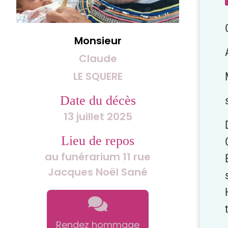
Monsieur
Claude
LE SQUERE
Date du décès
13 juillet 2025
Lieu de repos
au funérarium 11 rue
Jacques Noël Sané
Rendez hommage