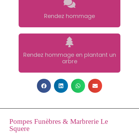
Rendez hommage
Rendez hommage en plantant un
arbre
Pompes Funèbres & Marbrerie Le
Squere