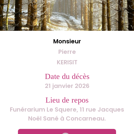
Monsieur
Pierre
KERISIT
Date du décès
21 janvier 2026
Lieu de repos
Funérarium Le Squere, 11 rue Jacques
Noël Sané à Concarneau.