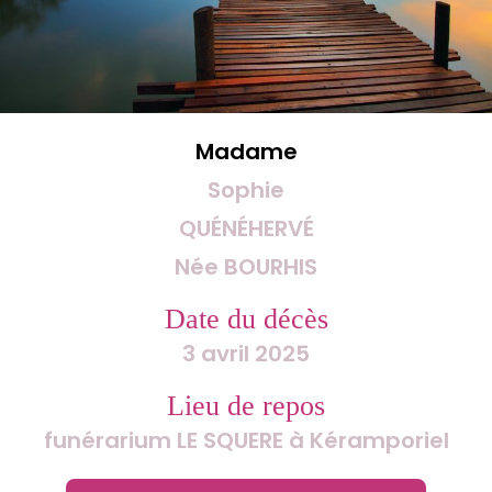
Madame
Sophie
QUÉNÉHERVÉ
Née BOURHIS
Date du décès
3 avril 2025
Lieu de repos
funérarium LE SQUERE à Kéramporiel