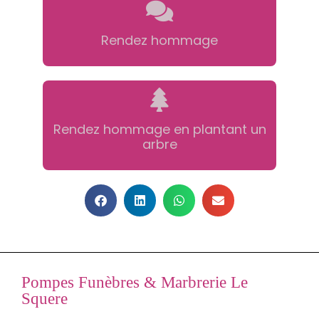
Rendez hommage
Rendez hommage en plantant un
arbre
Pompes Funèbres & Marbrerie Le
Squere