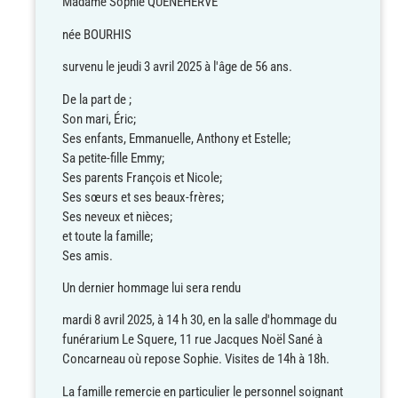
Madame Sophie QUÉNÉHERVÉ
née BOURHIS
survenu le jeudi 3 avril 2025 à l'âge de 56 ans.
De la part de ;
Son mari, Éric;
Ses enfants, Emmanuelle, Anthony et Estelle;
Sa petite-fille Emmy;
Ses parents François et Nicole;
Ses sœurs et ses beaux-frères;
Ses neveux et nièces;
et toute la famille;
Ses amis.
Un dernier hommage lui sera rendu
mardi 8 avril 2025,
à 14 h 30,
en la salle d'hommage du
funérarium Le Squere, 11 rue Jacques Noël Sané à
Concarneau
où repose Sophie. Visites de 14h à 18h.
La famille remercie en particulier le personnel soignant