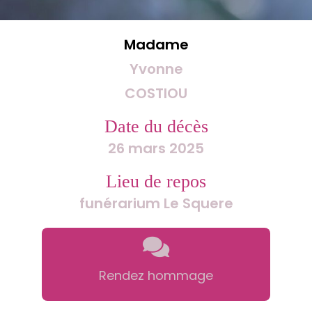
Madame
Yvonne
COSTIOU
Date du décès
26 mars 2025
Lieu de repos
funérarium Le Squere
Rendez hommage